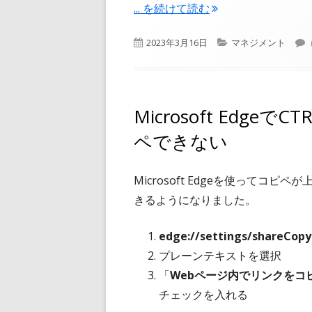
"チーム運用方針として心がけてい
...
を続けて読む
公
カ
2023年3月16日
マネジメント
開
テ
日
ゴ
リ
ー
Microsoft Edge
ペできない
Microsoft Edgeを使って
きるようになりました。
edge://settings/shareCop
プレーンテキストを選択
「
Webページ内でリンクをコ
チェックを入れる