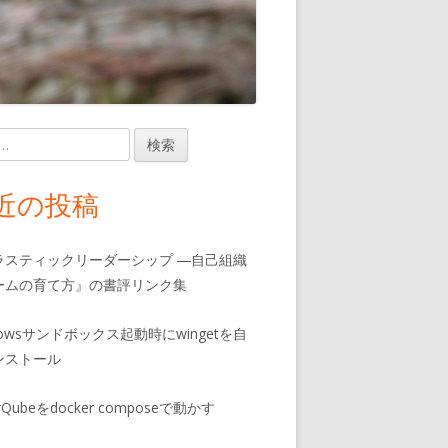
近の投稿
ラスティックリーダーシップ ―自己組織
ームの育て方』の書評リンク集
dowsサンドボックス起動時にwingetを自
ンストール
rQubeをdocker composeで動かす