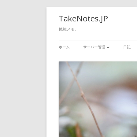
コ
TakeNotes.JP
ン
テ
勉強メモ。
ン
メ
ツ
ホーム
サーバー管理
日記
へ
イ
GOOGLE CLOUD
ス
ン
キ
WINDOWS
ッ
メ
LINUX
プ
ニ
ュ
ー