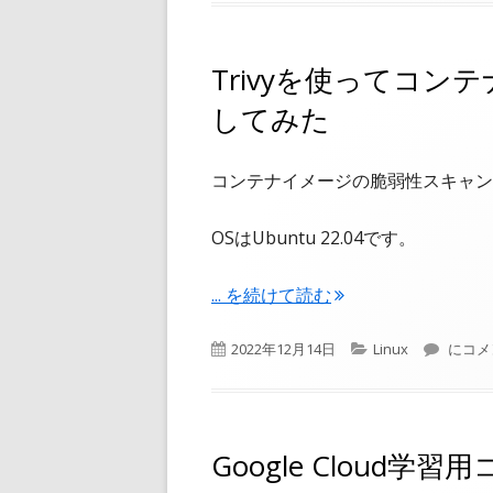
日
ゴ
リ
ー
Trivyを使ってコ
してみた
コンテナイメージの脆弱性スキャン
OSはUbuntu 22.04です。
"Trivyを使ってコンテナイメー
...
を続けて読む
公
カ
Tri
2022年12月14日
Linux
にコメ
開
テ
日
ゴ
リ
ー
Google Cloud