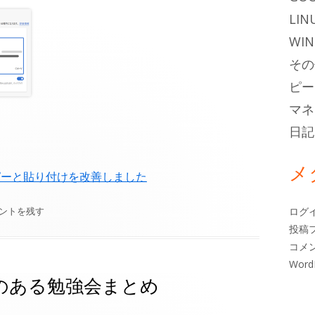
LIN
WI
その
ピー
マネ
日記
メ
RL のコピーと貼り付けを改善しました
osoft EdgeでCTRL+C＆CTRL＋Vだとうまくコピペできない
ントを残す
ログ
投稿
コメ
Word
ルのある勉強会まとめ