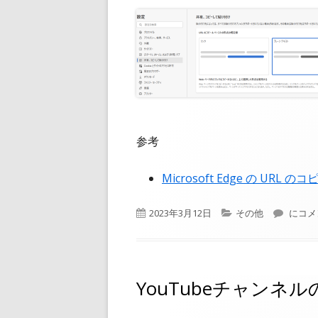
参考
Microsoft Edge の U
公
カ
Micr
2023年3月12日
その他
にコメ
開
テ
日
ゴ
リ
ー
YouTubeチャンネ