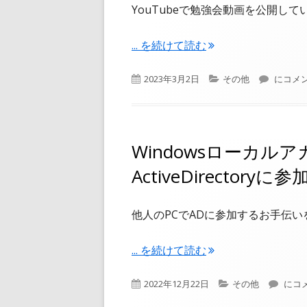
YouTubeで勉強会動画を公開し
"YouTubeチャンネルのある勉強
...
を続けて読む
公
カ
YouT
2023年3月2日
その他
にコメ
開
テ
日
ゴ
リ
ー
Windowsローカル
ActiveDirector
他人のPCでADに参加するお手伝
"Windowsローカルアカウントを追加
...
を続けて読む
公
カ
Win
2022年12月22日
その他
にコ
開
テ