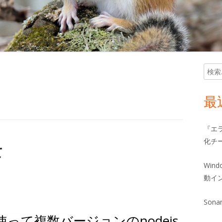
検
メ
索:
イ
最
ン
『エ
サ
化チ
て
イ
Win
ド
動イ
バ
Sona
wsを使って複数バージョンのnodejs