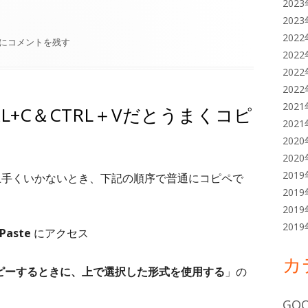
202
ること"
202
202
チーム運用方針として心がけていること
にコメントを残す
202
202
202
202
でCTRL+C＆CTRL＋Vだとうまくコピ
202
202
202
201
コピペが上手くいかないとき、下記の順序で普通にコピペで
201
201
201
yPaste
にアクセス
カ
ピーするときに、上で選択した形式を使用する
」の
GOO