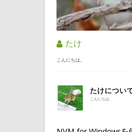
作
たけ
成
こんにちは。
者:
たけ
につい
こんにちは。
NVM for Windo