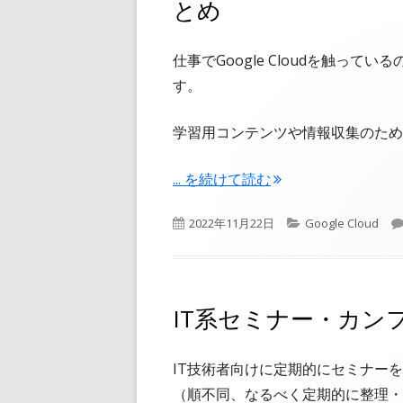
とめ
仕事でGoogle Cloudを触っ
す。
学習用コンテンツや情報収集のため
"Google Cloud学習用コンテ
...
を続けて読む
公
カ
2022年11月22日
Google Cloud
開
テ
日
ゴ
リ
ー
IT系セミナー・カン
IT技術者向けに定期的にセミナー
（順不同、なるべく定期的に整理・