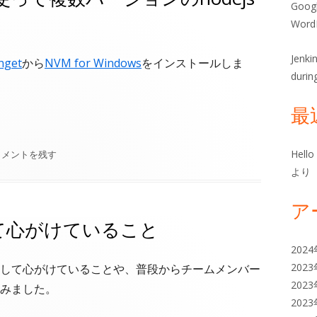
ー
Goog
Wor
Jenk
nget
から
NVM for Windows
をインストールしま
durin
最
複数バージョンのnodejsをインストール"
M for Windowsを使って複数バージョンのnodejsをインストール
Hello
メントを残す
より
ア
て心がけていること
202
202
として心がけていることや、普段からチームメンバー
202
みました。
202