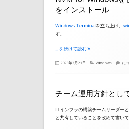
をインストール
Windows Terminal
を立ち上げ、
wi
す。
"NVM for Windowsを使って
...
を続けて読む
公
カ
NV
2023年3月21日
Windows
にコ
開
テ
日
ゴ
リ
ー
チーム運用方針とし
ITインフラの構築チームリーダー
と共有していることを改めて書いて