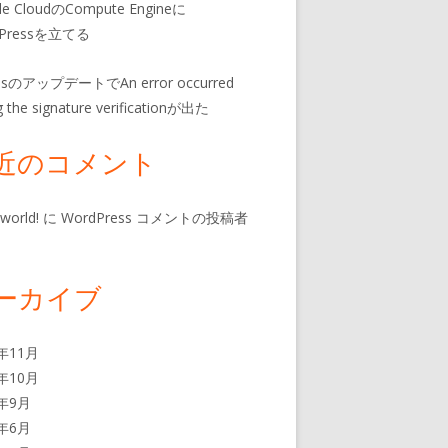
le CloudのCompute Engineに
dPressを立てる
insのアップデートでAn error occurred
g the signature verificationが出た
近のコメント
 world!
に
WordPress コメントの投稿者
ーカイブ
4年11月
3年10月
3年9月
3年6月