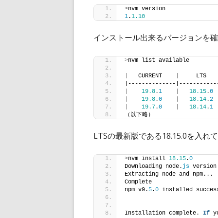
>
nvm version
1
.
1.10
インストール出来るバージョンを確
>
nvm list available
|
   CURRENT    
|
     LTS   
|--------------|-----------
|
19.8
.
1
|
18.15
.
0
|
19.8
.
0
|
18.14
.
2
|
19.7
.
0
|
18.14
.
1
（以下略）
LTSの最新版である18.15.0を入れ
>
nvm install 
18.15
.
0
Downloading node.
js
 version
Extracting node and npm...
Complete
npm v9.
5
.
0
 installed succes
Installation complete. 
If
 y