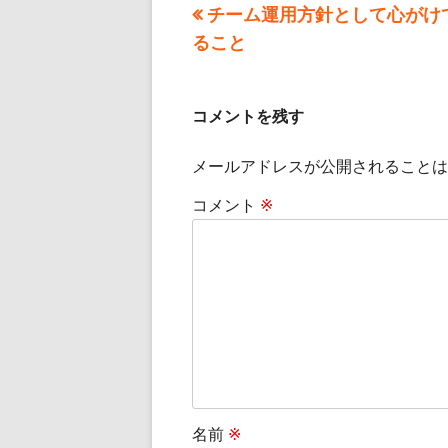
前
チーム運用方針として心がけ
投
の
ること
稿
記
事:
ナ
コメントを残す
ビ
メールアドレスが公開されることは
ゲ
コメント
※
ー
シ
ョ
ン
名前
※