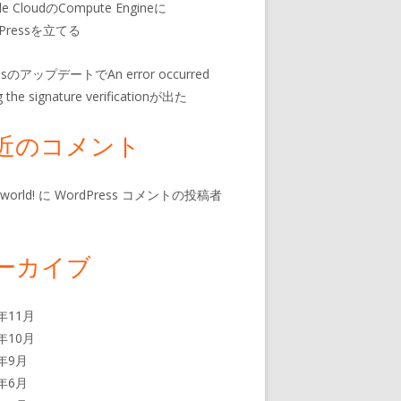
le CloudのCompute Engineに
dPressを立てる
insのアップデートでAn error occurred
g the signature verificationが出た
近のコメント
 world!
に
WordPress コメントの投稿者
ーカイブ
4年11月
3年10月
3年9月
3年6月