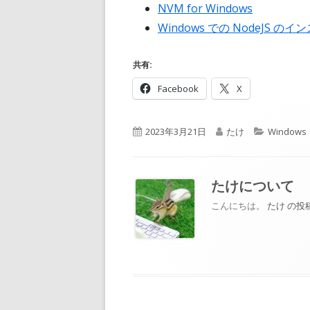
NVM for Windows
Windows での NodeJS の
共有:
新
新
Facebook
X
し
し
い
い
公
作
カ
2023年3月21日
たけ
Windows
ウ
ウ
開
成
テ
ィ
ィ
日
者
ゴ
ン
ン
リ
たけ
について
ド
ド
ー
ウ
ウ
こんにちは。
たけ の
で
で
開
開
き
き
ま
ま
す
す