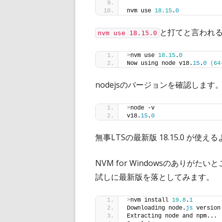
nvm use 
18.15
.
0
と打てと言われ
nvm use 18.15.0
>
nvm use 
18.15
.
0
Now using node v18.
15
.
0
(
64
nodejsのバージョンを確認します
>
node -v
v18.
15
.
0
無事LTSの最新版 18.15.0 が使
NVM for Windowsのあり
試しに最新版を落としてみます。
>
nvm install 
19.8
.
1
Downloading node.
js
 version
Extracting node and npm...