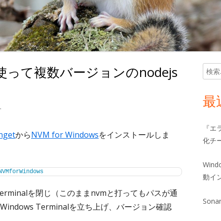
wsを使って複数バージョンのnodejs
検
メ
索:
イ
最
ndowsを使って複数バージョンのnodejsをインストール
す
ン
『エ
サ
nget
から
NVM for Windows
をインストールしま
化チ
イ
Win
NVMforWindows
ド
動イ
erminalを閉じ（このままnvmと打ってもパスが通
バ
Sona
dows Terminalを立ち上げ、バージョン確認