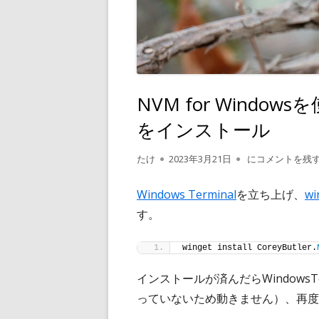
NVM for Windo
をインストール
作
公
NVM for Wi
たけ
2023年3月21日
にコメントを残
成
開
者
日
Windows Terminal
を立ち上げ、
wi
す。
winget install CoreyButler.
インストールが済んだらWindowsT
っていないため動きません）、再度Win