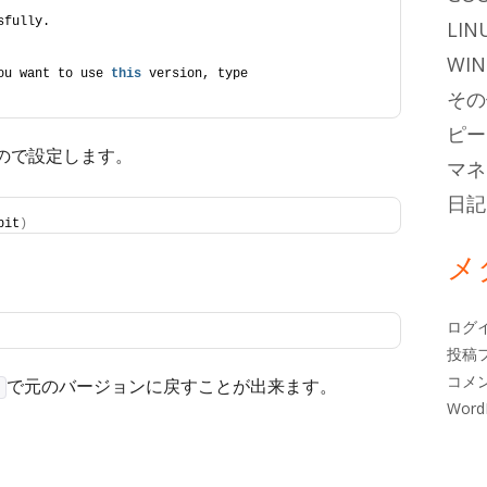
sfully.
LIN
WI
ou want to use 
this
 version, type
その
ピー
だので設定します。
マネ
日記
bit
)
メ
ログ
投稿
コメ
で元のバージョンに戻すことが出来ます。
0
Word