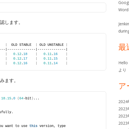
ー
Goog
Wor
認します。
Jenk
durin
最
   
|
  OLD STABLE  
|
 OLD UNSTABLE 
|
---|--------------|--------------|
|
0.12
.
18
|
0.11
.
16
|
|
0.12
.
17
|
0.11
.
15
|
Hello
|
0.12
.
16
|
0.11
.
14
|
より
てみます。
ア
 
18.15
.
0
(
64
-bit
)
...
202
202
sfully.
202
202
ou want to use 
this
 version, type