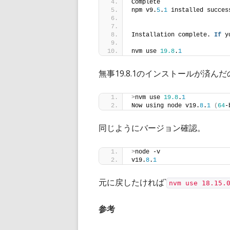
Complete
npm v9.
5
.
1
 installed succes
Installation complete. 
If
 y
nvm use 
19.8
.
1
無事19.8.1のインストールが済ん
>
nvm use 
19.8
.
1
Now using node v19.
8
.
1
(
64
-
同じようにバージョン確認。
>
node -v
v19.
8
.
1
元に戻したければ`
nvm use 18.15.
参考