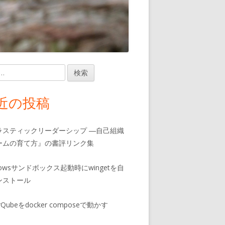
近の投稿
ラスティックリーダーシップ ―自己組織
ームの育て方』の書評リンク集
dowsサンドボックス起動時にwingetを自
ンストール
rQubeをdocker composeで動かす