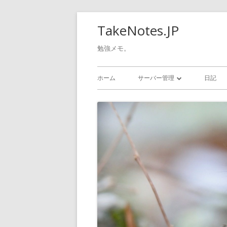
コ
TakeNotes.JP
ン
テ
勉強メモ。
ン
メ
ツ
ホーム
サーバー管理
日記
へ
イ
GOOGLE CLOUD
ス
ン
キ
WINDOWS
ッ
メ
LINUX
プ
ニ
ュ
ー