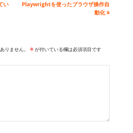
次
てい
Playwrightを使ったブラウザ操作自
の
動化
記
事:
ありません。
※
が付いている欄は必須項目です