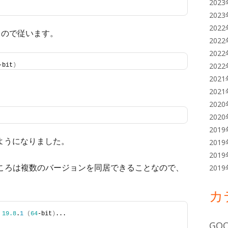
202
202
202
るので従います。
202
202
202
-bit
)
202
。
202
202
202
201
えるようになりました。
201
201
がたいところは複数のバージョンを同居できることなので、
201
カ
 
19.8
.
1
(
64
-bit
)
...
GOO