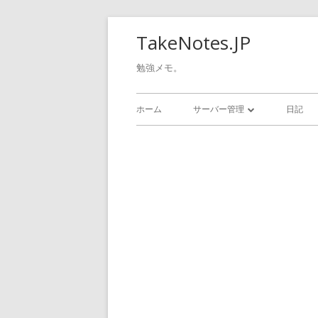
コ
TakeNotes.JP
ン
テ
勉強メモ。
ン
メ
ツ
ホーム
サーバー管理
日記
へ
イ
GOOGLE CLOUD
ス
ン
キ
WINDOWS
ッ
メ
LINUX
プ
ニ
ュ
ー