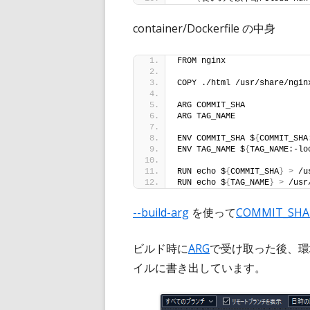
container/Dockerfile の中身
FROM nginx
COPY ./html /usr/share/ngin
ARG COMMIT_SHA
ARG TAG_NAME
ENV COMMIT_SHA $
{
COMMIT_SHA
ENV TAG_NAME $
{
TAG_NAME:-lo
RUN echo $
{
COMMIT_SHA
}
>
 /u
RUN echo $
{
TAG_NAME
}
>
 /usr
--build-arg
を使って
COMMIT_SH
ビルド時に
ARG
で受け取った後、環
イルに書き出しています。