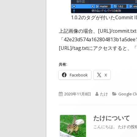
1.0.2のタグが付いたCommit 
上記画像の場合、[URL]/commit.
「42e23d574a162804813b1a5dee
[URL]/tag.txtにアクセスする
共有:
新
新
Facebook
X
し
し
い
い
公
作
カ
2020年11月8日
たけ
Google C
ウ
ウ
開
成
テ
ィ
ィ
日
者
ゴ
ン
ン
リ
たけ
について
ド
ド
ー
ウ
ウ
こんにちは。
たけ の
で
で