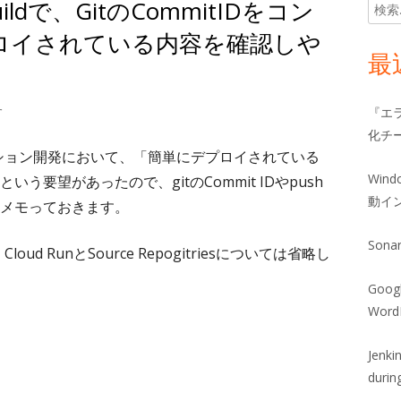
Buildで、GitのCommitIDをコン
検
メ
索:
ロイされている内容を確認しや
イ
最
ン
Cloud Buildで、GitのCommitIDをコンテナ内に詰めてデプロイされている内容
す
『エ
サ
化チ
リケーション開発において、「簡単にデプロイされている
イ
Win
要望があったので、gitのCommit IDやpush
ド
動イ
メモっておきます。
バ
Sona
loud RunとSource Repogitriesについては省略し
ー
Goog
Wor
Jenk
durin