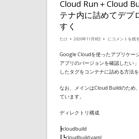
Cloud Run＋Cloud 
テナ内に詰めてデプ
すく
作
公
Cloud Run＋
たけ
2020年11月8日
にコメントを残
成
開
者
日
Google Cloudを使ったアプ
アプリのバージョンを確認したい」という
したタグをコンテナに詰める方法を
なお、メインはCloud Buildのため、C
ています。
ディレクトリ構成
┣cloudbuild
┃┗cloudbuild.yaml