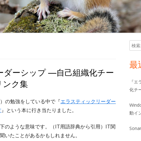
検
メ
索:
イ
最
ーダーシップ ―自己組織化チー
ン
リンク集
『エ
サ
化チ
イ
）の勉強をしている中で『
エラスティックリーダー
Win
方
』という本に行き当たりました。
ド
動イ
バ
下のような意味です。（IT用語辞典から引用）IT関
Sona
で聞いたことがあるかもしれません。