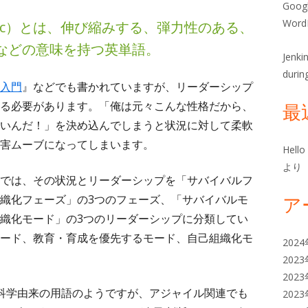
ー
Goog
Wor
tic）とは、伸び縮みする、弾力性のある、
などの意味を持つ英単語。
Jenk
durin
入門
』などでも書かれていますが、リーダーシップ
る必要があります。「俺は元々こんな性格だから、
最
いんだ！」を決め込んでしまうと状況に対して柔軟
害ムーブになってしまいます。
Hello
より
では、その状況とリーダーシップを「サバイバルフ
織化フェーズ」の3つのフェーズ、「サバイバルモ
ア
織化モード」の3つのリーダーシップに分類してい
ード、教育・育成を優先するモード、自己組織化モ
202
202
202
科学由来の用語のようですが、アジャイル関連でも
202