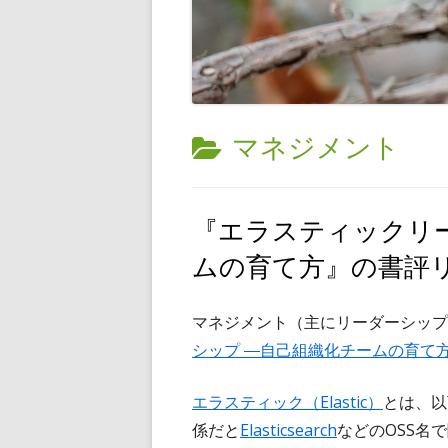
カ
マネジメント
テ
ゴ
『エラスティックリ
リ
ムの育て方』の書評
ー:
マネジメント（主にリーダーシップ
シップ ―自己組織化チームの育て
エラスティック（Elastic）
とは、以
係だと
Elasticsearch
などのOSS名