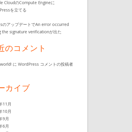
le CloudのCompute Engineに
dPressを立てる
insのアップデートでAn error occurred
g the signature verificationが出た
近のコメント
 world!
に
WordPress コメントの投稿者
ーカイブ
4年11月
3年10月
3年9月
3年6月