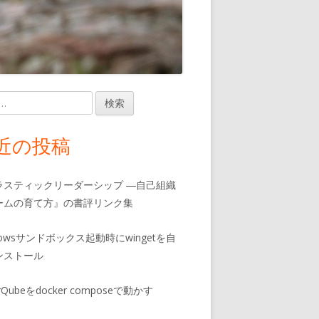
近の投稿
ラスティックリーダーシップ ―自己組織
ームの育て方』の書評リンク集
dowsサンドボックス起動時にwingetを自
ンストール
rQubeをdocker composeで動かす