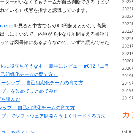
ーダーがいなくてもチームが自己判断できる（ビジ
202
202
れている）状態を指すと認識しています。
202
202
mazon
を見ると中古でも5,000円超えとかなり高騰
202
出しにくいので、内容が多少なり垣間見える書評リ
202
っては図書館にあるようなので、いずれ読んでみた
202
202
202
化に役立ちそうな本──勝手にレビュー #012『エラ
202
自己組織化チームの育て方』
201
ーシップ ―自己組織化チームの育て方
201
ップ」を改めてまとめてみた
201
201
プを読んだ
シップ ―自己組織化チームの育て方
カ
ップ」でソフトウェア開発をうまくリードする方法
GOO
ップ」を読了した