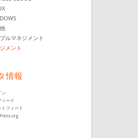
UX
NDOWS
他
プルマネジメント
ジメント
方』の書評リンク集
タ情報
イン
フィード
ントフィード
Press.org