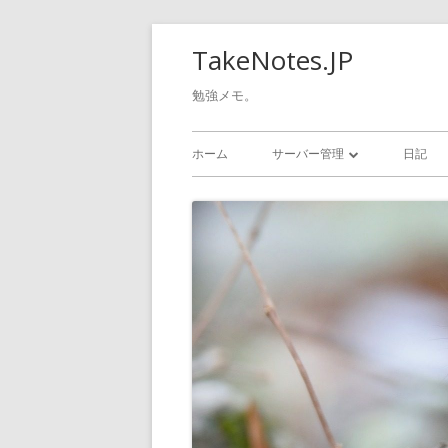
コ
TakeNotes.JP
ン
テ
勉強メモ。
ン
メ
ツ
ホーム
サーバー管理
日記
へ
イ
GOOGLE CLOUD
ス
ン
キ
WINDOWS
ッ
メ
LINUX
プ
ニ
ュ
ー