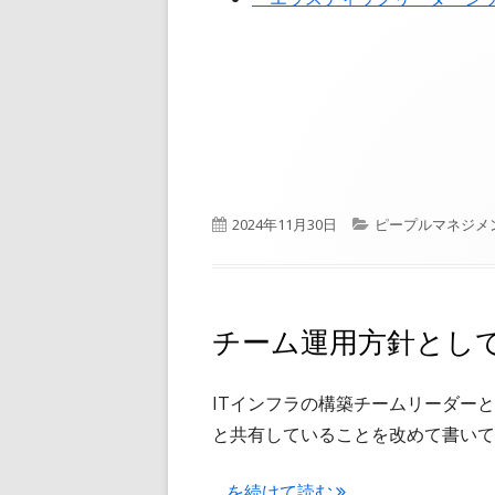
公
カ
2024年11月30日
ピープルマネジメ
開
テ
日
ゴ
リ
ー
チーム運用方針とし
ITインフラの構築チームリーダー
と共有していることを改めて書いて
"チーム運用方針として心がけてい
...
を続けて読む