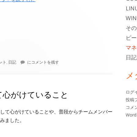
LIN
WI
その
ピー
マネ
日記
『エラスティックリーダーシップ ―自己組織化チームの育て
ント
,
日記
にコメントを残す
メ
て心がけていること
ログ
投稿
コメ
として心がけていることや、普段からチームメンバー
Word
みました。
ること"